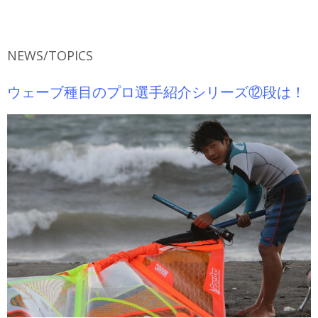
k
p
NEWS/TOPICS
ウェーブ種目のプロ選手紹介シリーズ⑫段は！