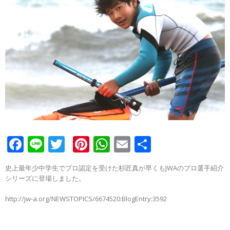
F
Li
T
Pi
W
E
S
ac
n
w
nt
h
m
h
史上最年少中学生でプロ認定を受けた杉匠真が早くもJWAのプロ選手紹介
e
e
itt
er
at
ai
ar
シリーズに登場しました。
b
er
e
s
l
e
http://jw-a.org/NEWSTOPICS/6674520:BlogEntry:3592
o
st
A
o
p