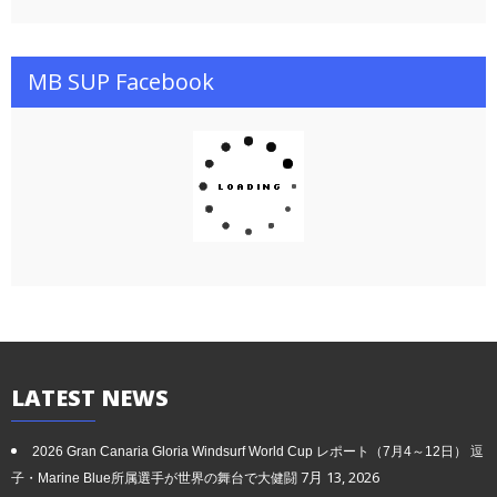
v
i
MB SUP Facebook
g
a
t
i
o
n
LATEST
NEWS
2026 Gran Canaria Gloria Windsurf World Cup レポート（7月4～12日） 逗
7月 13, 2026
子・Marine Blue所属選手が世界の舞台で大健闘