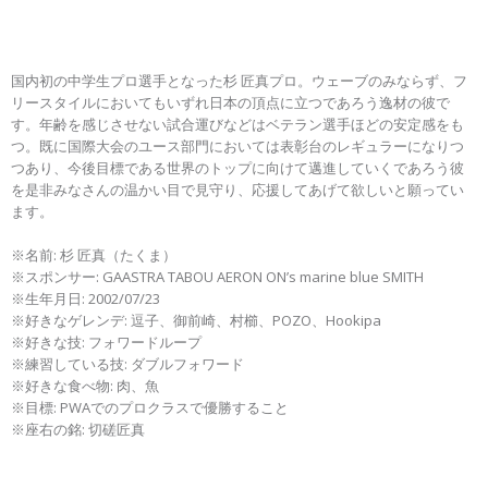
国内初の中学生プロ選手となった杉 匠真プロ。ウェーブのみならず、フ
リースタイルにおいてもいずれ日本の頂点に立つであろう逸材の彼で
す。年齢を感じさせない試合運びなどはベテラン選手ほどの安定感をも
つ。既に国際大会のユース部門においては表彰台のレギュラーになりつ
つあり、今後目標である世界のトップに向けて邁進していくであろう彼
を是非みなさんの温かい目で見守り、応援してあげて欲しいと願ってい
ます。
※名前: 杉 匠真（たくま）
※スポンサー: GAASTRA TABOU AERON ON’s marine blue SMITH
※生年月日: 2002/07/23
※好きなゲレンデ: 逗子、御前崎、村櫛、POZO、Hookipa
※好きな技: フォワードループ
※練習している技: ダブルフォワード
※好きな食べ物: 肉、魚
※目標: PWAでのプロクラスで優勝すること
※座右の銘: 切磋匠真