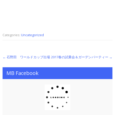
Categories:
Uncategorized
P
←
石野田 ワールドカップ出場
2017春の試乗会＆ガーデンパーティー
→
o
MB Facebook
s
t
n
a