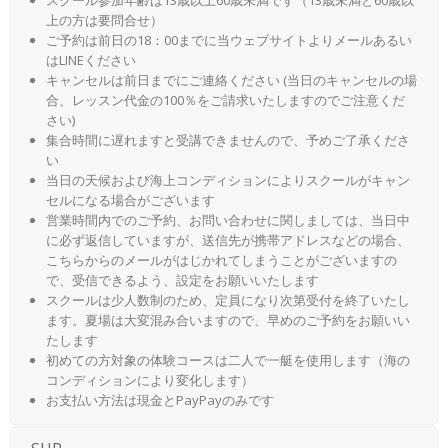
スクール参加年齢は13歳以上60歳未満です（13歳未満と60歳以
上の方は要問合せ）
ご予約は前日の18：00までに当ウェブサイトよりメールあるい
はLINEください
キャンセルは前日までにご連絡ください (当日のキャンセルの場
合、レッスン代金の100％をご請求いたしますのでご注意くだ
さい)
集合時間に遅れますと受講できませんので、予めご了承くださ
い
当日の天候および海上コンディションによりスクールがキャン
セルになる場合がございます
営業時間内でのご予約、お問い合わせに関しましては、当日中
に必ず返信していますが、送信先が携帯アドレスなどの場合、
こちらからのメールがはじかれてしまうことがございますの
で、受信できるよう、設定をお願いいたします
スクールは少人数制のため、定員になり次第受付を終了いたし
ます。夏場は大変混み合いますので、早めのご予約をお願いい
たします
初めての方対象の体験コースは二人で一艇を使用します（海の
コンディションにより変化します）
お支払い方法は現金とPayPayのみです