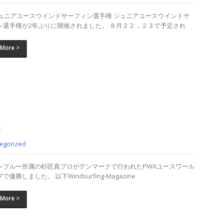
1ジュニアユースウインドサーフィン選手権 ジュニアユースウインドサ
ン選手権が2年ぶりに開催されました。 ８月２２，２３で予定され
 More >
勝
egorized
ンブルー所属の杉匠真プロがデンマークで行われたPWAユースワール
で優勝しました。 以下Windsurfing-Magazine
 More >