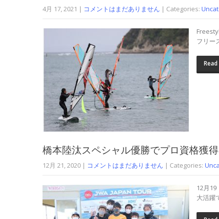
4月 17, 2021
|
コメントはまだありません
| Categories:
Uncat
Free
フリー
Read
橋本陸汰スペシャル優勝でプロ資格獲得
12月 21, 2020
|
コメントはまだありません
| Categories:
Unca
12月
大活躍