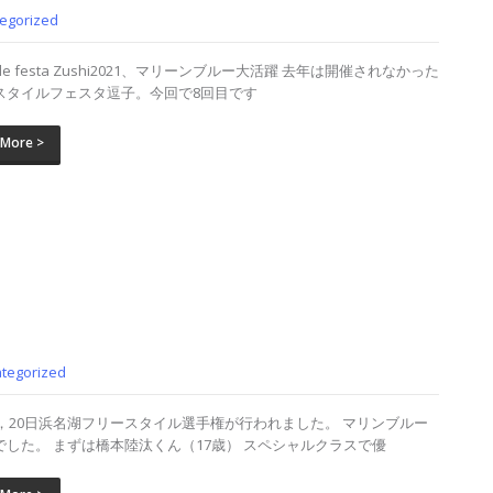
egorized
style festa Zushi2021、マリーンブルー大活躍 去年は開催されなかった
スタイルフェスタ逗子。今回で8回目です
 More >
tegorized
19，20日浜名湖フリースタイル選手権が行われました。 マリンブルー
でした。 まずは橋本陸汰くん（17歳） スペシャルクラスで優