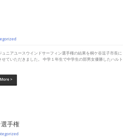
egorized
ジュニアユースウインドサーフィン選手権の結果を桐ケ谷逗子市長に
させていただきました。 中学１年生で中学生の部男女優勝したハルト
 More >
ン選手権
tegorized