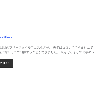
egorized
8回目のフリースタイルフェスタ逗子。 去年はコロナでできませんで
感染対策万全で開催することができました。 風もばっちりで選手のレ
 More >