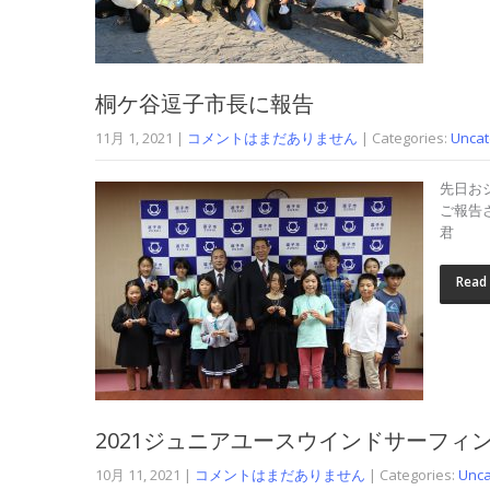
桐ケ谷逗子市長に報告
11月 1, 2021
|
コメントはまだありません
| Categories:
Uncat
先日お
ご報告
君
Read
2021ジュニアユースウインドサーフィ
10月 11, 2021
|
コメントはまだありません
| Categories:
Unca