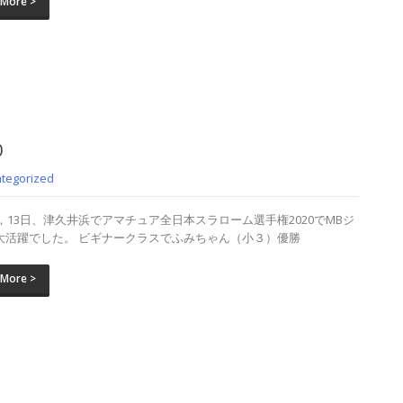
 More >
0
tegorized
2，13日、津久井浜でアマチュア全日本スラローム選手権2020でMBジ
大活躍でした。 ビギナークラスでふみちゃん（小３）優勝
 More >