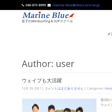
046-873-8999
marine-blue@shore.ocn.ne.jp
逗子のWindsurfing & SUPスクール
メ
Author:
user
ウェイブも大活躍
12月 29, 2021
|
コメントはまだありません
| Categories:
Unca
第5回
ウェイ