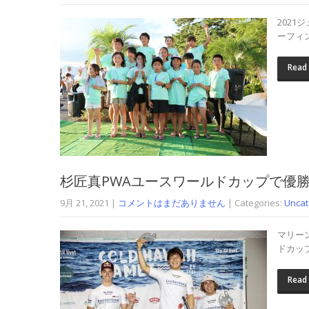
202
ーフィ
Read
杉匠真PWAユースワールドカップで優
9月 21, 2021
|
コメントはまだありません
| Categories:
Uncat
マリー
ドカップ
Read