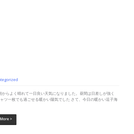
tegorized
朝からよく晴れて一日良い天気になりました。昼間は日差しが強く
シャツ一枚でも過ごせる暖かい陽気でした さて、今日の暖かい逗子海
 More >